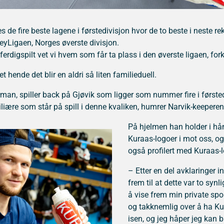
s de fire beste lagene i førstedivisjon hvor de to beste i neste r
keyLigaen, Norges øverste divisjon.
erdigspilt vet vi hvem som får ta plass i den øverste ligaen, fork
 hende det blir en aldri så liten familieduell.
an, spiller back på Gjøvik som ligger som nummer fire i førstedi
iære som står på spill i denne kvaliken, humrer Narvik-keeperen
På hjelmen han holder i hå
Kuraas-logoer i mot oss, og
også profilert med Kuraas-
– Etter en del avklaringer i
frem til at dette var to syn
å vise frem min private spo
og takknemlig over å ha K
isen, og jeg håper jeg kan b