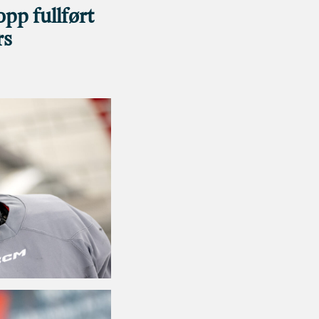
opp fullført
rs