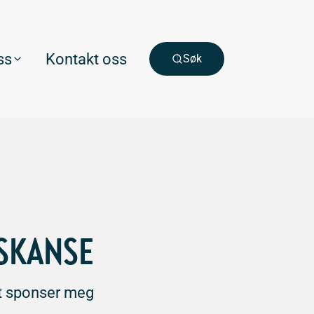
ss
Kontakt oss
Søk
Åpne
ESKANSE
nt sponser meg