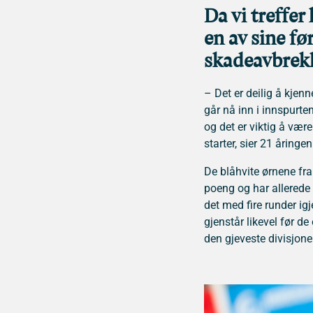
Da vi treffer
en av sine fø
skadeavbrek
– Det er deilig å kjenne
går nå inn i innspurt
og det er viktig å være
starter, sier 21 åringen
De blåhvite ørnene fra
poeng og har allerede 
det med fire runder ig
gjenstår likevel før de
den gjeveste divisjone