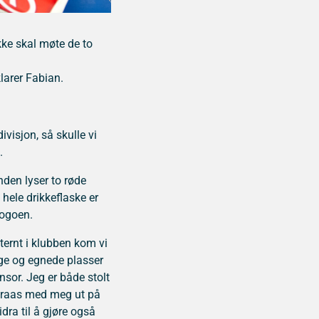
ekke skal møte de to
larer Fabian.
visjon, så skulle vi
.
nden lyser to røde
 hele drikkeflaske er
logoen.
nternt i klubben kom vi
lige og egnede plasser
nsor. Jeg er både stolt
uraas med meg ut på
idra til å gjøre også