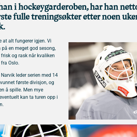
 han i hockeygarderoben, har han nett
rste fulle treningsøkter etter noen uke
k.
 at alt fungerer igjen. Vi
en på en meget god sesong,
 frisk og rask når kvaliken
 fra Oslo.
 Narvik leder serien med 14
vunnet første divisjon, og
jen å spille. Men mye
 eventuelt kan ta turen opp i
n.