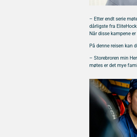
– Etter endt serie møte
dårligste fra EliteHoc
Når disse kampene er f
På denne reisen kan det
– Storebroren min Herm
møtes er det mye famil