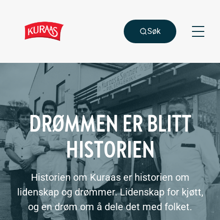
Gå
Gå
til
til
hovedinnhold
søk
Søk
Meny
DRØMMEN ER BLITT
HISTORIEN
Historien om Kuraas er historien om
lidenskap og drømmer. Lidenskap for kjøtt,
og en drøm om å dele det med folket.