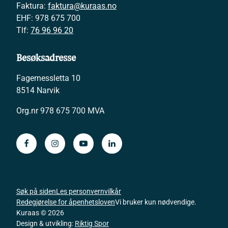
Faktura:
faktura@kuraas.no
EHF: 978 675 700
Tlf:
76 96 96 20
Besøksadresse
Fagernessletta 10
8514 Narvik
Org.nr 978 675 700 MVA
Gå
Gå
Gå
Gå
til
til
til
til
vår
vår
vår
vår
Facebook-
Instagram-
YouTube-
YouTube-
Søk på siden
Les personvernvilkår
side.
side
side
side
Redegjørelse for åpenhetsloven
Vi bruker kun nødvendige.
Kuraas © 2026
Design & utvikling:
Riktig Spor