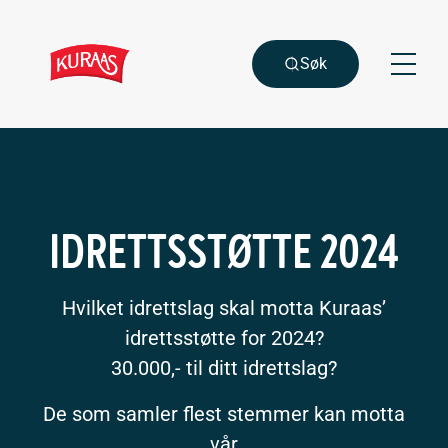
Gå
Gå
til
til
hovedinnhold
søk
Søk
Meny
IDRETTSSTØTTE 2024
Hvilket idrettslag skal motta Kuraas’
idrettsstøtte for 2024?
30.000,- til ditt idrettslag?
De som samler flest stemmer kan motta
vår